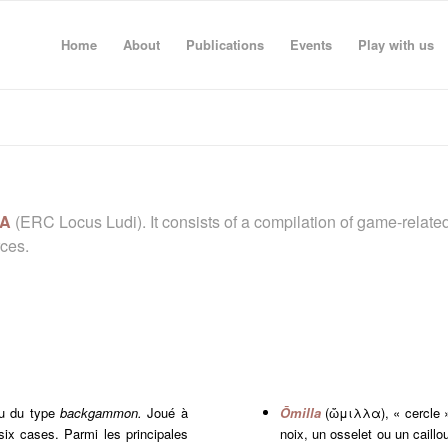
Home
About
Publications
Events
Play with us
PA
(ERC Locus Ludi). It consists of a compilation of game-relate
rces.
eu du type
backgammon.
Joué à
Ōmilla
(ὤμιλλα), « cercle » 
ix cases. Parmi les principales
noix, un osselet ou un caillo