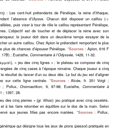
η) : Les cent-huit prétendants de Pénélope, la reine d’Ithaque,
endant l’absence d’Ulysse. Chacun doit disposer un caillou (->
allèles, puis viser à tour de rôle le caillou représentant Pénélope,
nes. L’objectif est de toucher et de déplacer la reine avec son
 vainqueur, le joueur doit dans un deuxième temps essayer de la
her un autre caillou. Chez Apion le prétendant remportant le plus
r le plus de chances d’épouser Pénélope.
*Sources :
Apion, 616 F
 17B) ; Eustathe,
Commentaire à l’Odyssée,
1426, 11-32.
αμμαὶ)
,
« jeu des cinq lignes » : le plateau se compose de cinq
rangées de cinq cases à l’époque romaine. Chaque joueur a cinq
le résultat du lancer d’un ou deux dés. Le but du jeu est d’aligner
es sur cette ligne centrale.
*Sources :
Alcée, fr. 351 Voigt ;
9 ; Pollux,
Onomastikon
, 9, 97-98; Eustathe,
Commentaire à
1 ; 1397, 28.
eu des cinq pierres » (gr.
lithos
): jeu pratiqué avec cinq osselets.
 et à les faire retomber en équilibre sur le dos de la main. Selon
réservé aux jeunes filles pas encore mariées.
*Sources :
Pollux,
énérique qui désigne tous les jeux de pions (
pessoi
) pratiqués en