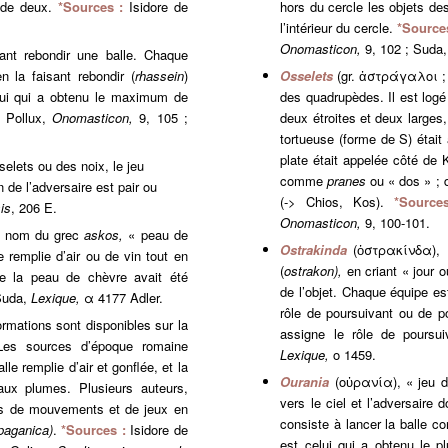
e de deux.
*Sources :
Isidore de
hors du cercle les objets des
l’intérieur du cercle.
*Source
Onomasticon,
9, 102 ; Suda,
sant rebondir une balle. Chaque
n la faisant rebondir (
rhassein
)
Osselets
(gr. ἀστράγαλοι ; 
elui qui a obtenu le maximum de
des quadrupèdes. Il est logé 
:
Pollux,
Onomasticon,
9, 105 ;
deux étroites et deux larges,
tortueuse (forme de S) était 
plate était appelée côté de 
selets ou des noix, le jeu
comme
pranes
ou « dos » ; 
 de l’adversaire est pair ou
(-> Chios, Kos).
*Source
is
, 206 E.
Onomasticon,
9, 100-101.
on nom du grec
askos,
« peau de
Ostrakinda
(ὀστρακίνδα), «
 remplie d’air ou de vin tout en
(
ostrakon),
en criant « jour o
lle la peau de chèvre avait été
de l’objet. Chaque équipe es
 Suda,
Lexique,
α 4177 Adler.
rôle de poursuivant ou de po
formations sont disponibles sur la
assigne le rôle de poursu
 Les sources d’époque romaine
Lexique,
ο 1459.
alle remplie d’air et gonflée, et la
Ourania
(οὐρανία), « jeu d
aux plumes. Plusieurs auteurs,
vers le ciel et l’adversaire 
es de mouvements et de jeux en
consiste à lancer la balle c
 paganica)
.
*Sources :
Isidore de
est celui qui a obtenu le 