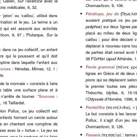
 ; Galien,
Sur l’exercice avec la
Onomasticon,
9, 106.
ions médicales
, 6, 32.
Pénélope, jeu de
(Πηνελόπ
jeton’ ou ‘caillou’, utilisé dans
auraient pratiqué ce jeu p
vination et le jeu. Le terme a un
psēphos
) sur deux lignes par
a
) qui est associé aux activités
placé au milieu de deux lig
ticon,
9, 97 ; Plutarque,
Sur la
caillou ; pour être déclaré
déplacer à nouveau sans touc
dans ce jeu collectif, un enfant
de parties était censé avoi
s qui le poussent et qu’il doit
36 FGrHist (
apud
Athénée, 1,
ptine dans laquelle l’enfant aux
Pente grammai
(πέντε γρ
urces :
Hérodas,
Mimes,
12, 1 ;
lignes en Grèce et de deux 
te.
pions qui se déplacent selon 
e la monnaie » consiste à faire
le premier toutes ses pièc
e table une surface plane et à
Théocrite,
Idylles,
6, 15-1
 n’arrête de tourner.
*Sources :
l’Odyssée d’Homère,
1396, 6
s,
16 Taillardat.
Pentelitha
(πεντέλιθα), « j
on Pollux, ce jeu collectif est
Le but consiste à les lancer
enfants forment un cercle autour
Pollux, il s’agit d’un jeu 
onde en chantant une comptine de
Onomasticon
, 9, 126.
ses avec la « tortue ». Le jeu se
Pesseia
(πεσσεία) : terme g
nes pour la capturer et lui faire