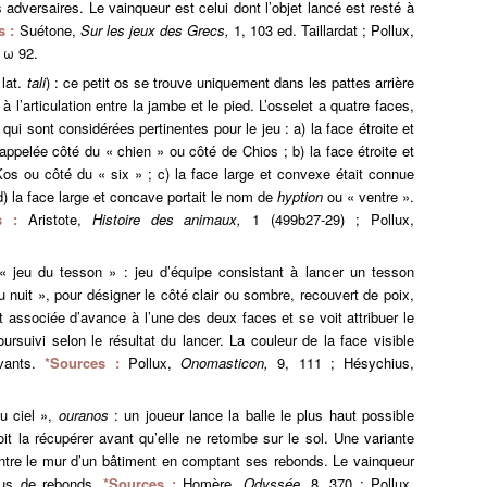
 adversaires. Le vainqueur est celui dont l’objet lancé est resté à
s :
Suétone,
Sur les jeux des Grecs,
1, 103 ed. Taillardat ; Pollux,
 ω 92.
lat.
tali
) : ce petit os se trouve uniquement dans les pattes arrière
à l’articulation entre la jambe et le pied. L’osselet a quatre faces,
 qui sont considérées pertinentes pour le jeu : a) la face étroite et
appelée côté du « chien » ou côté de Chios ; b) la face étroite et
Kos ou côté du « six » ; c) la face large et convexe était connue
d) la face large et concave portait le nom de
hyption
ou « ventre ».
s :
Aristote,
Histoire des animaux,
1 (499b27-29) ; Pollux,
 jeu du tesson » : jeu d’équipe consistant à lancer un tesson
u nuit », pour désigner le côté clair ou sombre, recouvert de poix,
t associée d’avance à l’une des deux faces et se voit attribuer le
ursuivi selon le résultat du lancer. La couleur de la face visible
ivants.
*Sources :
Pollux,
Onomasticon,
9, 111 ; Hésychius,
u ciel »,
ouranos
: un joueur lance la balle le plus haut possible
doit la récupérer avant qu’elle ne retombe sur le sol. Une variante
ontre le mur d’un bâtiment en comptant ses rebonds. Le vainqueur
plus de rebonds.
*Sources :
Homère,
Odyssée,
8, 370 ; Pollux,