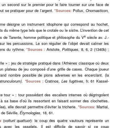
t un second sur le premier pour le faire tourner sur une face de
ut se pratiquer pour de l’argent.
*Sources:
Pollux,
Onomasticon,
me désigne un instrument idiophone qui correspond au hochet,
ts du même type tels que le crotale ou le sistre. L’invention de cet
e
tas de Tarente, homme politique et philosophe du V
siècle av. J.-
 sur les percussions. Le son régulier de l’objet devait calmer les
 sens du rythme.
*Sources :
Aristote,
Politiques,
8, 6, 2 (1340b) ;
ille » : jeu de stratégie pratiqué dans l’Athènes classique où deux
r un plateau de jeu composé d’une grille de cases. Chaque joueur
grand nombre possible de pions adverses en les encerclant. (la
atrunculorum).
*
Sources :
Cratinos,
Les fugitives
, fr. 61 Kassel-
te tour » : tour possédant des escaliers internes où dégringolent
à sa base d’où ils ressortent en faisant sonner des clochettes.
lea
), elle devrait permettre d’éviter la tricherie.
*Sources:
Martial,
e de Séville,
Étymologies
, 18, 61.
s
(
volturii quattuor
): le coup des quatre vautours représente un
 avec les osselets. Il est difficile de savoir si ce coup