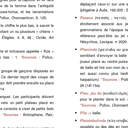
déplaçant ceux-ci sur une s
le de la femme dans l’antiquité
Iphigénie à Aulis,
192-205 ; 
ouse-tortue, et les lamentations
 Pollux,
Onomasticon,
9, 125.
Pessos
(πεσσός ; πεττός fo
étroitement associé aux j
 le chiffre le plus bas, à savoir le
grammairiens de l’époque t
rtant un ou plusieurs « chiens »
référence peut-être au je
,
Élégies,
4, 8, 46 ; Ovide,
Art
Hésychius,
Lexique,
π 2029 
Pheninda
(φενίνδα ou φαινίν
ite et tortueuse appelée « Kos »
semblant d’envoyer la balle
lus bas : 1.
*Sources :
Pollux,
joueur placé au centre puisse
de balle ait tiré son nom du v
n groupe de garçons disposés en
est aussi connu plus tar
. Ce dernier reçoit des coups de
harpastum
)
.
*Sources :
Pol
 qui doit prendre ensuite sa place
26 (14f-15a).
114.
Pieu, jeu du
(κυνδαλισμός) 
anquet. Les participants doivent
pour le planter dans le sol,
 vers un petit plateau placé en
*Sources :
Pollux,
Onomast
te consiste à viser de petits bols
Pila
-> balle.
r.
*Sources :
Aristophane,
Paix
,
Pleistobolinda
(πλειστοβολί
osselets ou des dés en nombr