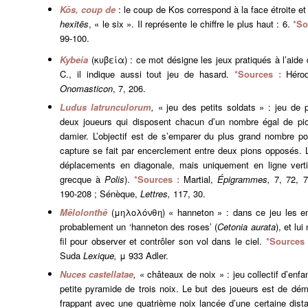
Kōs, coup de
: le coup de Kos correspond à la face étroite et
hexitēs
, « le six ». Il représente le chiffre le plus haut : 6.
*So
99-100.
Kybeia
(κυβεία) : ce mot désigne les jeux pratiqués à l’aide 
C., il indique aussi tout jeu de hasard.
*Sources :
Héro
Onomasticon
, 7, 206.
Ludus latrunculorum
,
« jeu des petits soldats » : jeu de 
deux joueurs qui disposent chacun d’un nombre égal de pi
damier. L’objectif est de s’emparer du plus grand nombre po
capture se fait par encerclement entre deux pions opposés. 
déplacements en diagonale, mais uniquement en ligne vertic
grecque à
Polis
).
*Sources :
Martial,
Épigrammes,
7, 72, 
190-208 ; Sénèque,
Lettres,
117, 30.
Mēlolonthē
(μηλολόνθη) « hanneton » : dans ce jeu les enf
probablement un ‘hanneton des roses’ (
Cetonia aurata
), et lu
fil pour observer et contrôler son vol dans le ciel.
*Sources 
Suda
Lexique,
μ 933 Adler.
Nuces castellatae
,
« châteaux de noix » : jeu collectif d’enfa
petite pyramide de trois noix. Le but des joueurs est de démo
frappant avec une quatrième noix lancée d’une certaine dis