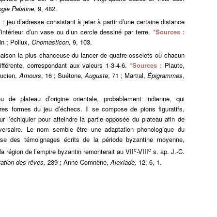
gie Palatine
, 9, 482.
 : jeu d’adresse consistant à jeter à partir d’une certaine distance
’intérieur d’un vase ou d’un cercle dessiné par terre.
*Sources :
in ; Pollux,
Onomasticon,
9, 103.
naison la plus chanceuse du lancer de quatre osselets où chacun
fférente, correspondant aux valeurs 1-3-4-6.
*Sources :
Plaute,
Lucien,
Amours
, 16 ; Suétone,
Auguste
, 71 ; Martial,
Épigrammes
,
u de plateau d’origine orientale, probablement indienne, qui
res formes du jeu d’échecs. Il se compose de pions figuratifs,
r l’échiquier pour atteindre la partie opposée du plateau afin de
dversaire. Le nom semble être une adaptation phonologique du
se des témoignages écrits de la période byzantine moyenne,
e
e
 la région de l’empire byzantin remonterait au VII
-VIII
s. ap. J.-C.
tation des rêves,
239 ; Anne Comnène,
Alexiade,
12, 6, 1.