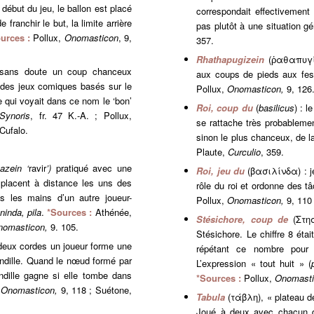
 début du jeu, le ballon est placé
correspondait effectivement 
 franchir le but, la limite arrière
pas plutôt à une situation g
urces :
Pollux,
Onomasticon
, 9,
357.
Rhathapugizein
(ῥαθαπυγίζ
t sans doute un coup chanceux
aux coups de pieds aux fe
 des jeux comiques basés sur le
Pollux,
Onomasticon,
9, 126
 qui voyait dans ce nom le ‘bon’
Roi, coup du
(
basilicus
) : 
Synoris
, fr. 47 K.-A. ; Pollux,
se rattache très probablemen
Cufalo.
sinon le plus chanceux, de 
Plaute,
Curculio
, 359.
azein ‘
ravir
’)
pratiqué avec une
Roi, jeu du
(βασιλίνδα) : je
e placent à distance les uns des
rôle du roi et ordonne des t
s les mains d’un autre joueur-
Pollux,
Onomasticon,
9, 110
eninda, pila
.
*Sources :
Athénée,
Stésichore, coup de
(Στη
nomasticon,
9. 105.
Stésichore. Le chiffre 8 éta
deux cordes un joueur forme une
répétant ce nombre pour c
rindille. Quand le nœud formé par
L’expression « tout huit » (
indille gagne si elle tombe dans
*Sources :
Pollux,
Onomast
x
Onomasticon,
9, 118 ; Suétone,
Tabula
(τάβλη), « plateau d
Joué à deux avec chacun qu