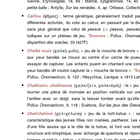
Séville,
Étymologies,
18, 69 ; Martial,
Épigrammes,
14, 45
petite balle ;
Antylle,
Sur les remèdes
, 4,
ap
. Oribase,
Collect
Caillou
(ψῆφος) : terme générique, généralement traduit par ‘
différentes activités, du vote au calcul, en passant par la di
sens plus général que celui de
pessos
(->
pessos, pessei
ludiques sur un plateau de jeu.
*Sources :
Pollux,
Onomas
disparition des oracles,
33 (427F).
Chalkē muia
(χαλκὴ μυῖα), « jeu de la mouche de bronze » : 
aux yeux bandés se trouve au centre d’un cercle de joueur
essayer de capturer. Les enfants jouent en chantant une com
yeux bandés dit vouloir capturer la « mouche de bronze ».
*So
Pollux,
Onomasticon,
9, 123 ; Hésychius,
Lexique,
κ 1813 Lat
Chalkizein, chalkismos
(χαλκίζειν, χαλκισμός) : le « jeu d
tourner une pièce de monnaie en position verticale sur un
l’arrêter avec un doigt, sans la laisser tomber avant qu’elle
Pollux
Onomasticon,
9, 118 ; Suétone,
Sur les jeux des Grec
Chelichelōnē
(χελιχελώνη) « jeu de la torti-tortue » : sel
caractéristique des jeunes filles non mariées,
parthenoi
. Les 
d’une fille assise qui a le rôle de la tortue, et font une r
structure anti-strophique, avec échange de questions et répon
termine quand la « tortue » s’élance vers l’une de ses compag