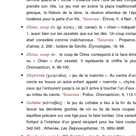
prendre son rôle. Le jeu met en scène la place traditionnel
grecque, la filature de la laine, la réserve attendue de l’ép
funèbres pour la perte d’un fils.
*Sources :
Érinna, fr. 4 Neri ;
Chien, coup du
(gr. κύνες ; lat.
canes
): le « chien » indiquait
1, aussi bien sur les osselets que sur les dés. Un coup compo
était considéré comme malchanceux.
*Sources :
Properce
d’aimer,
2, 206 ; Isidore de Séville,
Étymologies,
18, 66.
Chios, coup de
: le coup de Chios correspond à la face étro
ou « Chien » d’un osselet. Il représente le chiffre le p
Onomasticon
, 9, 99-100.
Chytrinda
(χυτρίνδα), « jeu de la marmite ». Au centre d’u
cercle se trouve un autre enfant appelé « marmite »,
chytra
ceux qui l’entourent jusqu’à ce qu’il arrive à toucher l’un d’eux
au milieu du cercle.
*Sources :
Pollux,
Onomasticon
, 9, 113-
Cottabe
(κότταβος) : le jeu du cottabe a lieu à la fin du b
lancer les dernières gouttes de vin ou lie de leurs coupes
équilibre précaire sur une tige pour le faire tomber. Une varian
flottant à l’intérieur d’un grand récipient pour les faire coule
342-343 ; Athénée,
Les Deipnosophistes
, 15, 665c-668f.