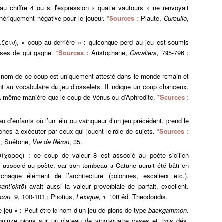
au chiffre 4 ou si l’expression « quatre vautours » ne renvoyait
énériquement négative pour le joueur.
*Sources :
Plaute,
Curculio
,
ειν), « coup au derrière » : quiconque perd au jeu est soumis
sses de qui gagne.
*Sources :
Aristophane,
Cavaliers,
795-796 ;
.
le nom de ce coup est uniquement attesté dans le monde romain et
t au vocabulaire du jeu d’osselets. Il indique un coup chanceux,
la même manière que le coup de Vénus ou d’Aphrodite.
*Sources :
u d’enfants où l’un, élu ou vainqueur d’un jeu précédent, prend le
âches à exécuter par ceux qui jouent le rôle de sujets.
*Sources :
 ; Suétone,
Vie de Néron
, 35.
σίχορος) : ce coup de valeur 8 est associé au poète sicilien
it associé au poète, car son tombeau à Catane aurait été bâti en
haque élément de l’architecture (colonnes, escaliers etc.).
pant’oktō
) avait aussi la valeur proverbiale de parfait, excellent.
icon
,
9, 100-101 ; Photius,
Lexique,
π 108 éd. Theodoridis.
e jeu » : Peut-être le nom d’un jeu de pions de type
backgammon
.
inze pions sur un plateau de vingt-quatre cases et trois dés.