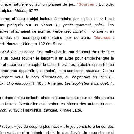
urface naturelle ou sur un plateau de jeu.
*Sources :
Euripide,
Euripide,
Médée,
67-77.
rme attique) : objet ludique à traduire par « pion » car il est
eux pratiqués sur un plateau (->
pente
grammai, polis
). Les
ardive rattachaient ce nom au verbe grec
piptein
, « tomber », en
t de dés qui accompagnait certains jeux de pions.
*Sources :
éd. Hansen ; Orion, π 132 éd. Sturz.
δα) : jeu collectif de balle dont le trait distinctif était de faire
 à un joueur tout en le lançant à un autre pour empêcher que le
 attraper ou intercepter la balle. Il est très probable qu’un tel jeu
erbe grec ‘apparaître’, ‘sembler’, ‘faire semblant’,
phainein
. Ce jeu
divement sous le nom d’
harpaston
, ou
harpastum
en latin (->
lux,
Onomasticon,
9, 105 ; Athénée,
Les sophistes à banquet,
1,
: dans ce jeu collectif chaque joueur lance à tour de rôle un pieu
 en faisant éventuellement tomber les bâtons des autres joueurs.
icon,
9, 120 ; Hésychius,
Lexique,
κ 4564 Latte.
νδα), « jeu du coup le plus haut » : le jeu consiste à lancer des
e variable et à obtenir le total le plus élevé. Un coup d’osselet