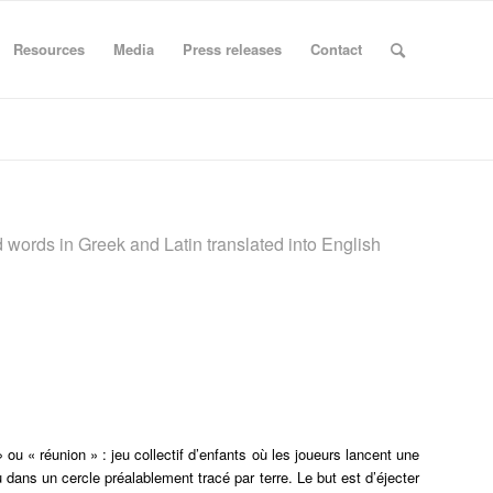
Resources
Media
Press releases
Contact
d words in Greek and Latin translated into English
ou « réunion » : jeu collectif d’enfants où les joueurs lancent une
u dans un cercle préalablement tracé par terre. Le but est d’éjecter