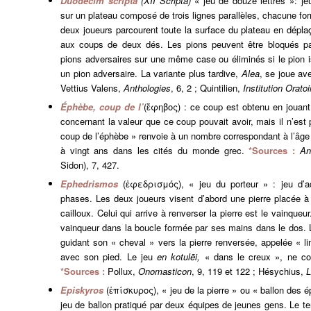
Duodecim scripta
(XII Scripta)
« jeu de douze lettres »: j
sur un plateau composé de trois lignes parallèles, chacune fo
deux joueurs parcourent toute la surface du plateau en déplaç
aux coups de deux dés. Les pions peuvent être bloqués p
pions adversaires sur une même case ou éliminés si le pion is
un pion adversaire. La variante plus tardive,
Alea
, se joue ave
Vettius Valens,
Anthologies
, 6, 2 ; Quintilien,
Institution Oratoi
Éphèbe, coup de l’
(ἔφηβος) : ce coup est obtenu en jouant 
concernant la valeur que ce coup pouvait avoir, mais il n’est
coup de l’éphèbe » renvoie à un nombre correspondant à l’âge de
à vingt ans dans les cités du monde grec.
*Sources :
An
Sidon), 7, 427.
Ephedrismos
(ἐφεδρισμός), « jeu du porteur » : jeu d’
phases. Les deux joueurs visent d’abord une pierre placée à
cailloux. Celui qui arrive à renverser la pierre est le vainqueur
vainqueur dans la boucle formée par ses mains dans le dos. L
guidant son « cheval » vers la pierre renversée, appelée « li
avec son pied. Le jeu
en
kotulēi
,
« dans le creux », ne co
*Sources :
Pollux,
Onomasticon
, 9, 119 et 122 ; Hésychius,
L
Episkyros
(ἐπίσκυρος), « jeu de la pierre » ou « ballon des
jeu de ballon pratiqué par deux équipes de jeunes gens. Le t