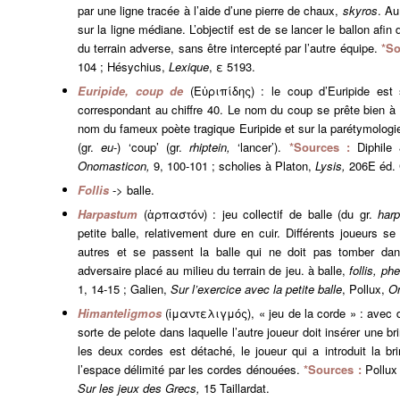
par une ligne tracée à l’aide d’une pierre de chaux,
skyros
. Au
sur la ligne médiane. L’objectif est de se lancer le ballon afin de
du terrain adverse, sans être intercepté par l’autre équipe.
*So
104 ; Hésychius,
Lexique
, ε 5193.
Euripide, coup de
(Εὐριπίδης) : le coup d’Euripide es
correspondant au chiffre 40. Le nom du coup se prête bien à
nom du fameux poète tragique Euripide et sur la parétymologie
(gr.
eu
-) ‘coup’ (gr.
rhiptein,
‘lancer’).
*Sources :
Diphile
Onomasticon,
9, 100-101 ; scholies à Platon,
Lysis,
206E éd. 
Follis
-> balle.
Harpastum
(ἁρπαστόν) : jeu collectif de balle (du gr.
harp
petite balle, relativement dure en cuir. Différents joueurs s
autres et se passent la balle qui ne doit pas tomber dan
adversaire placé au milieu du terrain de jeu. à balle,
follis, ph
1, 14-15 ; Galien,
Sur l’exercice avec la petite balle
, Pollux,
O
Himanteligmos
(ἱμαντελιγμός), « jeu de la corde » : avec 
sorte de pelote dans laquelle l’autre joueur doit insérer une b
les deux cordes est détaché, le joueur qui a introduit la br
l’espace délimité par les cordes dénouées.
*Sources :
Pollu
Sur les jeux des Grecs,
15 Taillardat.