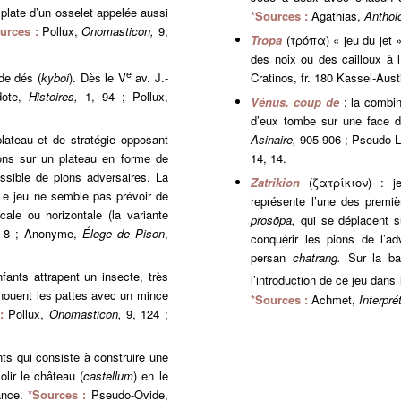
 plate d’un osselet appelée aussi
*Sources :
Agathias,
Antholo
urces :
Pollux,
Onomasticon,
9,
Tropa
(τρόπα) « jeu du jet »
des noix ou des cailloux à l
e
de dés (
kyboi
). Dès le V
av. J.-
Cratinos, fr. 180 Kassel-Aust
dote,
Histoires,
1, 94 ; Pollux,
Vénus, coup de
: la combi
d’eux tombe sur une face di
plateau et de stratégie opposant
Asinaire,
905-906 ; Pseudo-
ons sur un plateau en forme de
14, 14.
ssible de pions adversaires. La
Zatrikion
(ζατρίκιον) : je
Le jeu ne semble pas prévoir de
représente l’une des premiè
ale ou horizontale (la variante
prosōpa,
qui se déplacent su
7-8 ; Anonyme,
Éloge de Pison
,
conquérir les pions de l’a
persan
chatrang.
Sur la ba
ants attrapent un insecte, très
l’introduction de ce jeu dans
i nouent les pattes avec un mince
*Sources :
Achmet,
Interpré
:
Pollux,
Onomasticon,
9, 124 ;
nts qui consiste à construire une
lir le château (
castellum
) en le
tance.
*Sources :
Pseudo-Ovide,