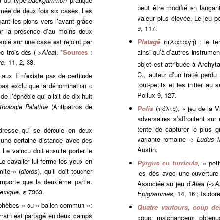
eu du type
backgammon
pratiqué
peut être modifié en lançan
rmée de deux fois six cases. Les
valeur plus élevée. Le jeu pe
ant les pions vers l’avant grâce
9, 117.
ar la présence d’au moins deux
olé sur une case est rejoint par
Platagē
(πλαταγή) : le ter
c trois dés (->
Alea
).
*Sources :
ainsi qu’à d’autres instrumen
re,
11, 2, 38.
objet est attribuée à Archy
C., auteur d’un traité perdu
aux Il n’existe pas de certitude
tout-petits et les initier au
 pas exclu que la dénomination «
Pollux 9, 127.
 l’éphébie qui allait de dix-huit
thologie Palatine
(Antipatros de
Polis
(πόλις), « jeu de la V
adversaires s’affrontent su
tente de capturer le plus 
adresse qui se déroule en deux
variante romaine ->
Ludus l
 une certaine distance avec des
Austin.
. Le vaincu doit ensuite porter le
e cavalier lui ferme les yeux en
Pyrgus
ou
turricula
,
« peti
mite » (
dioros
), qu’il doit toucher
les dés avec une ouverture 
mporte que la deuxième partie.
Associée au jeu d’
Alea
(->
A
exique
, ε 7363.
Epigrammes,
14, 16 ; Isidor
 éphèbes » ou « ballon commun »:
Quatre vautours, coup de
errain est partagé en deux camps
coup malchanceux obtenus