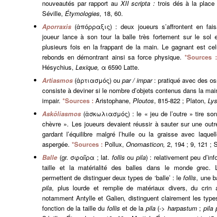
nouveautés par rapport au
XII scripta :
trois dés à la plac
Séville,
Étymologies,
18, 60.
Aporraxis
(ἀπόρραξις) : deux joueurs s’affrontent en fai
joueur lance à son tour la balle très fortement sur le sol e
plusieurs fois en la frappant de la main. Le gagnant est c
rebonds en démontrant ainsi sa force physique.
*Sources 
Hésychius,
Lexique,
α 6590 Latte.
Artiasmos
(ἀρτιασμός) ou
par / impar
: pratiqué avec des os
consiste à deviner si le nombre d’objets contenus dans la main
impair.
*Sources :
Aristophane,
Ploutos
, 815-822 ; Platon,
Lys
Askōliasmos
(ἀσκωλιασμός) : le « jeu de l’outre » tire s
chèvre ». Les joueurs devaient réussir à sauter sur une outre
gardant l’équilibre malgré l’huile ou la graisse avec laque
aspergée.
*Sources :
Pollux,
Onomasticon,
2, 194 ; 9, 121 ;
Balle
(gr. σφαῖρα ; lat.
follis
ou
pila
) : relativement peu d’in
taille et la matérialité des balles dans le monde grec.
permettent de distinguer deux types de ‘balle’ : le
follis
, une b
pila
, plus lourde et remplie de matériaux divers, du crin 
notamment Antylle et Galien
,
distinguent clairement les typ
fonction de la taille du
follis
et de la
pila
(->
harpastum
;
pila