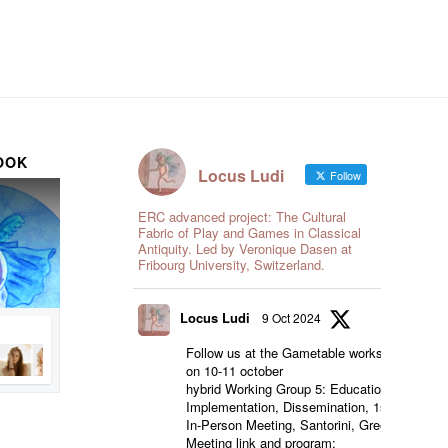
OOK
Locus Ludi
Follow
ERC advanced project: The Cultural
Fabric of Play and Games in Classical
Antiquity. Led by Veronique Dasen at
Fribourg University, Switzerland.
Locus Ludi
9 Oct 2024
Follow us at the Gametable workshop
on 10-11 october
hybrid Working Group 5: Education,
Implementation, Dissemination, 1st
In-Person Meeting, Santorini, Greece
Meeting link and program: